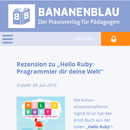
ANMELDEN
Rezension zu „Hello Ruby:
Programmier dir deine Welt“
Erstellt: 03. Juli 2019
Die Kultur­
wissenschaftlerin
Sigrid Grün hat das
erste Buch aus der
tollen
„Hello Ruby“-