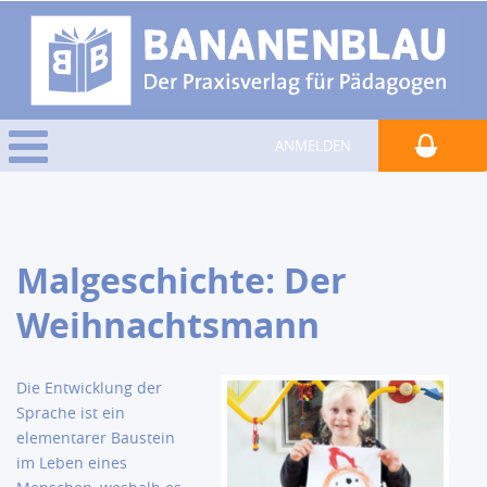
ANMELDEN
Malgeschichte: Der
Weihnachtsmann
Die Entwicklung der
Sprache ist ein
elementarer Baustein
im Leben eines