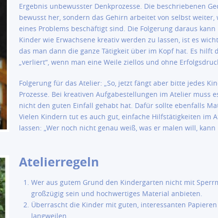
Ergebnis unbewusster Denkprozesse. Die beschriebenen Ged
bewusst her, sondern das Gehirn arbeitet von selbst weiter,
eines Problems beschäftigt sind. Die Folgerung daraus kan
Kinder wie Erwachsene kreativ werden zu lassen, ist es wicht
das man dann die ganze Tätigkeit über im Kopf hat. Es hilft
„verliert“, wenn man eine Weile ziellos und ohne Erfolgsdruck
Folgerung für das Atelier: „So, jetzt fängt aber bitte jedes K
Prozesse. Bei kreativen Aufgabestellungen im Atelier muss e
nicht den guten Einfall gehabt hat. Dafür sollte ebenfalls Mat
Vielen Kindern tut es auch gut, einfache Hilfstätigkeiten im
lassen: „Wer noch nicht genau weiß, was er malen will, kan
Atelierregeln
Wer aus gutem Grund den Kindergarten nicht mit Sperrmü
großzügig sein und hochwertiges Material anbieten.
Überrascht die Kinder mit guten, interessanten Papieren 
langweilen.