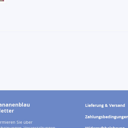
ananenblau
Lieferung & Versand
etter
Zahlungsbedingunge
ormieren Sie über
heinungen, Veranstaltungen,