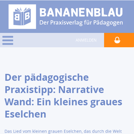
ANMELDEN
Der pädagogische
Praxistipp: Narrative
Wand: Ein kleines graues
Eselchen
Das Lied vom kleinen grauen Eselchen, das durch die Welt