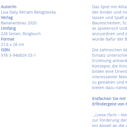
Autor/in
Das Spiel mit All
Lisa Daly, Miriam Beloglovsky
der Kinder und mot
Verlag
lassen und Spaß a
Bananenblau 2020
Baumscheiben, Sch
Umfang
es spielerisch un
228 Seiten, Ringbuch
anzuordnen und z
Format
wurde dafür der Be
21,6 x 28 cm
ISBN
Die zahlreichen A
978-3-946829-33-1
Einsatz unterschie
Erziehung anhand 
Konzepte, die Kin
bilden eine Orient
interessanter Mate
zu gestalten und 
bieten dazu nahez
Entfachen Sie mit 
Erfindergeist von 
„
Loose Parts – kl
zur Förderung der 
ein Appell an die