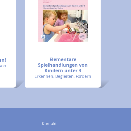
Elementare
nn!
Spielhandlungen von
von
Kindern unter 3
Erkennen, Begleiten, Fördern
Kontakt