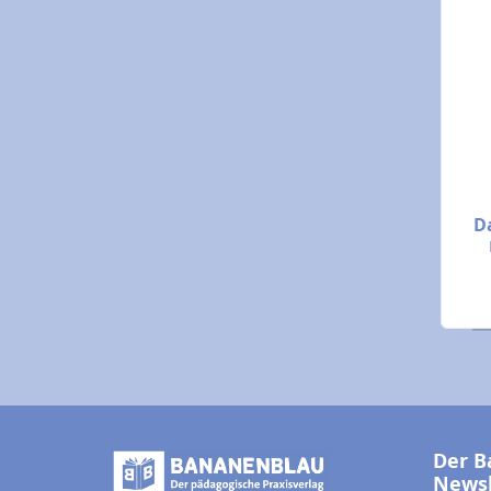
D
Der B
Newsl