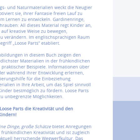
tags- und Naturmaterialien weckt die Neugier
iviert sie, ihrer Fantasie freien Lauf zu
m Lernen zu entwickeln. Gardinenringe,
rauben: All dieses Material regt Kinder an,
d auf kreative Weise zu bewegen,
u verändern. Im englischsprachigen Raum
griff „Loose Parts“ etabliert.
bbildungen in diesem Buch zeigen den
dlichster Materialien in der frühkindlichen
praktischer Beispiele. Informationen über
der während ihrer Entwicklung erlernen,
ierungshilfe für die Einbeziehung
rialien in Ihre Arbeit, um das Spiel sinnvoll
Kinder bestmöglich zu fördern. Loose Parts
u unbegrenzte Möglichkeiten.
Loose Parts die Kreativität und den
Kindern!
eine Dinge, große Schätze
bietet Anregungen
frühkindlichen Kreativität und ist zugleich
 aktuell herrschende Wegwerfkultur. Das