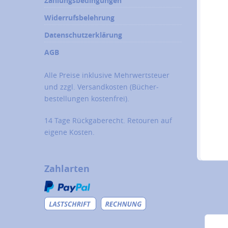
Zahlungsbedingungen
Widerrufsbelehrung
Datenschutzerklärung
AGB
Alle Preise inklusive Mehrwertsteuer
und zzgl.
Versandkosten
(Bücher­
bestellungen kostenfrei).
14 Tage Rückgaberecht. Retouren auf
eigene Kosten.
Zahlarten