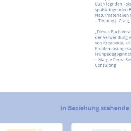
Buch legt den Fok
spaßbringenden Ein
Naturmaterialien 
– Timothy J. Craig,
„Dieses Buch ver
der Verwendung vi
von Kreativität, 
Problemlösungskom
FrühpädagogInnen 
– Margie Perez-Ses
Consulting
In Beziehung stehende