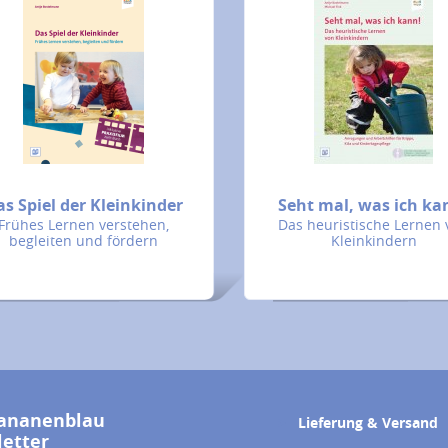
as Spiel der Kleinkinder
Seht mal, was ich ka
Frühes Lernen verstehen,
Das heuristische Lernen 
begleiten und fördern
Kleinkindern
ananenblau
Lieferung & Versand
etter