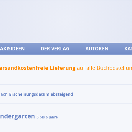
AXISIDEEN
DER VERLAG
AUTOREN
KA
ersandkostenfreie Lieferung
auf alle Buchbestellu
nach
Erscheinungsdatum absteigend
indergarten
3 bis 6 Jahre