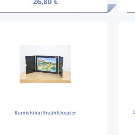
26,80 €
Kamishibai Erzähltheater