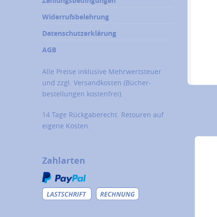
Zahlungsbedingungen
Widerrufsbelehrung
Datenschutzerklärung
AGB
Alle Preise inklusive Mehrwertsteuer
und zzgl.
Versandkosten
(Bücher­
bestellungen kostenfrei).
14 Tage Rückgaberecht. Retouren auf
eigene Kosten.
Zahlarten