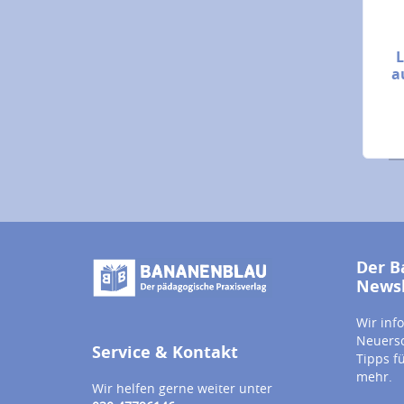
L
a
Der B
Newsl
Wir inf
Neuersc
Service & Kontakt
Tipps f
mehr.
Wir helfen gerne weiter unter