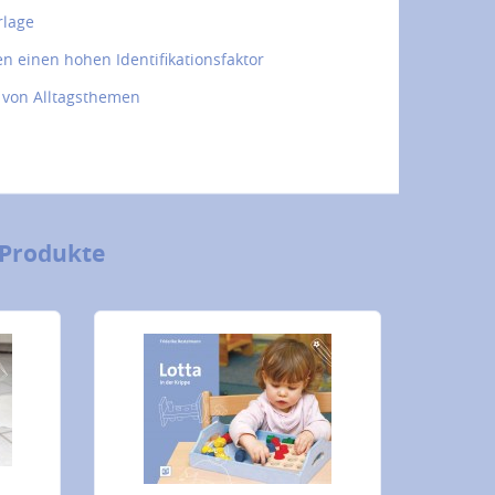
rlage
en einen hohen Identifikationsfaktor
 von Alltagsthemen
 Produkte