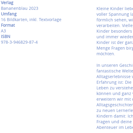
Verlag
Bananenblau 2023
Kleine Kinder lie
Umfang
voller Spannung 
16 Bildkarten, inkl. Textvorlage
förmlich sehen, w
Format
verarbeiten. Viell
A3
Kinder besonders 
ISBN
und immer wieder
978-3-946829-87-4
Kinder ist der gan
Menge Fragen birg
möchten.
In unseren Geschi
fantastische Welt
Alltagserlebnisse
Erfahrung ist: Die
Leben zu verstehe
können und ganz vi
erweitern wir mi
Alltagsgeschichte
zu neuen Lernerleb
Kindern damit: Ich
Fragen und deine 
Abenteuer im Leb