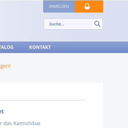
ANMELDEN
TALOG
KONTAKT
ngen!
et
ür das Kamishibai