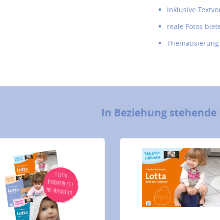
inklusive Textvo
reale Fotos biet
Thematisierung
In Beziehung stehende