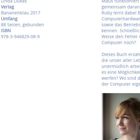
Linda Liukas
Maus funktioniert
Verlag
gemeinsam daran,
Bananenblau 2017
Ruby lernt dabei B
Umfang
Computerhardware
88 Seiten, gebunden
sowie das Betrie
ISBN
kennen. Schließli
978-3-946829-08-9
Weise den Fehler 
Computer noch?
Dieses Buch erzähl
die unser aller L
unermüdlich arbe
es eine Möglichkei
werfen? Wo sind d
der Computer eigen