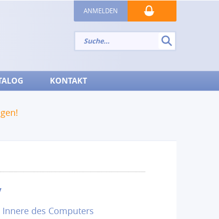
ANMELDEN
TALOG
KONTAKT
ngen!
y
s Innere des Computers