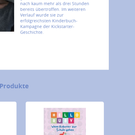
nach kaum mehr als drei Stunden
bereits übertroffen. Im weiteren
Verlauf wurde sie zur
erfolgreichsten Kinderbuch-
Kampagne der Kickstarter-
Geschichte.
 Produkte