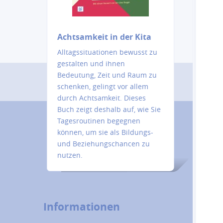
Achtsamkeit in der Kita
Alltagssituationen bewusst zu
gestalten und ihnen
Bedeutung, Zeit und Raum zu
schenken, gelingt vor allem
durch Achtsamkeit. Dieses
Buch zeigt deshalb auf, wie Sie
Tagesroutinen begegnen
können, um sie als Bildungs-
und Beziehungschancen zu
nutzen.
Informationen