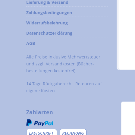
Lieferung & Versand
Zahlungsbedingungen
Widerrufsbelehrung
Datenschutzerklärung
AGB
Alle Preise inklusive Mehrwertsteuer
und zzgl.
Versandkosten
(Bücher­
bestellungen kostenfrei).
14 Tage Rückgaberecht. Retouren auf
eigene Kosten.
Zahlarten