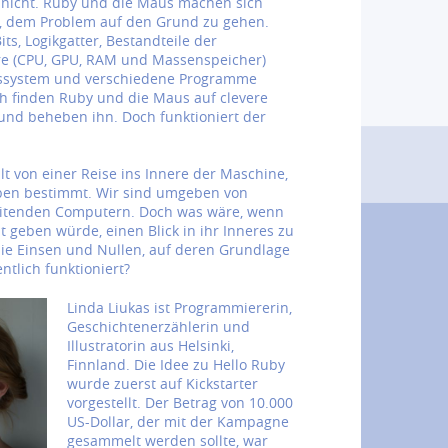
 nicht. Ruby und die Maus machen sich
 dem Problem auf den Grund zu gehen.
its, Logikgatter, Bestandteile der
 (CPU, GPU, RAM und Massenspeicher)
bssystem und verschiedene Programme
ch finden Ruby und die Maus auf clevere
und beheben ihn. Doch funktioniert der
t von einer Reise ins Innere der Maschine,
eben bestimmt. Wir sind umgeben von
itenden Computern. Doch was wäre, wenn
t geben würde, einen Blick in ihr Inneres zu
ie Einsen und Nullen, auf deren Grundlage
tlich funktioniert?
Linda Liukas ist Programmiererin,
Geschichtenerzählerin und
Illustratorin aus Helsinki,
Finnland. Die Idee zu Hello Ruby
wurde zuerst auf Kickstarter
vorgestellt. Der Betrag von 10.000
US-Dollar, der mit der Kampagne
gesammelt werden sollte, war