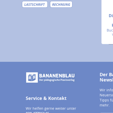
D
Buc
Der B
Newsl
Wir inf
Neuersc
Service & Kontakt
Tipps f
mehr.
Wir helfen gerne weiter unter