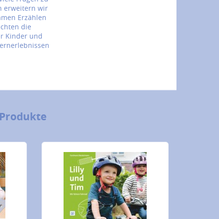
ch erweitern wir
amen Erzählen
ichten die
r Kinder und
ernerlebnissen
 Produkte