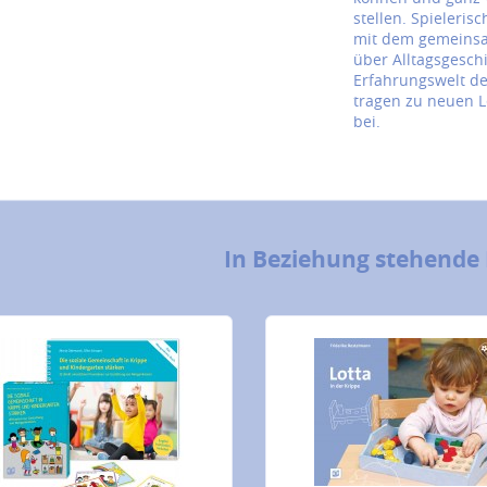
stellen. Spieleris
mit dem gemeins
über Alltagsgesch
Erfahrungswelt de
tragen zu neuen L
bei.
In Beziehung stehende