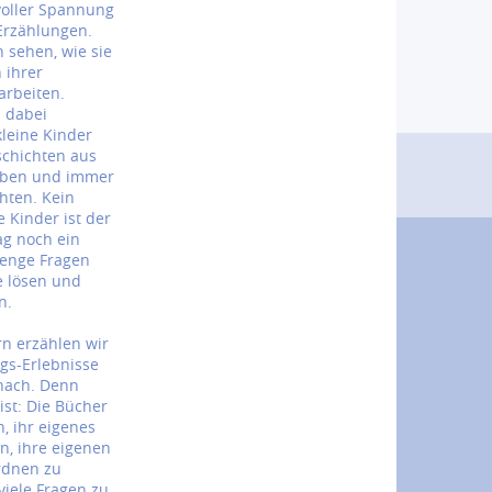
voller Spannung
Erzählungen.
 sehen, wie sie
 ihrer
arbeiten.
n dabei
kleine Kinder
schichten aus
ieben und immer
hten. Kein
 Kinder ist der
ag noch ein
Menge Fragen
ne lösen und
n.
n erzählen wir
ags-Erlebnisse
nach. Denn
ist: Die Bücher
, ihr eigenes
n, ihre eigenen
rdnen zu
iele Fragen zu