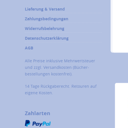
Lieferung & Versand
Zahlungsbedingungen
Widerrufsbelehrung
Datenschutzerklärung
AGB
Alle Preise inklusive Mehrwertsteuer
und zzgl.
Versandkosten
(Bücher­
bestellungen kostenfrei).
14 Tage Rückgaberecht. Retouren auf
eigene Kosten.
Zahlarten