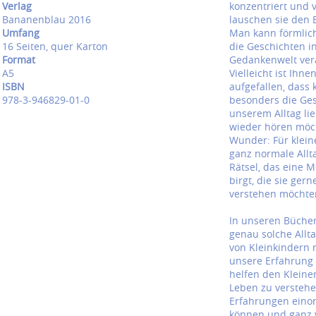
Verlag
konzentriert und 
Bananenblau 2016
lauschen sie den 
Umfang
Man kann förmlich
16 Seiten, quer Karton
die Geschichten in
Format
Gedankenwelt ver
A5
Vielleicht ist Ihne
ISBN
aufgefallen, dass 
978-3-946829-01-0
besonders die Ge
unserem Alltag l
wieder hören möc
Wunder: Für kleine
ganz normale Allt
Rätsel, das eine 
birgt, die sie ger
verstehen möchte
In unseren Bücher
genau solche Allt
von Kleinkindern 
unsere Erfahrung 
helfen den Kleinen
Leben zu verstehe
Erfahrungen eino
können und ganz v