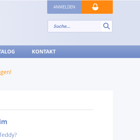
ANMELDEN
TALOG
KONTAKT
ngen!
Tim
Teddy?