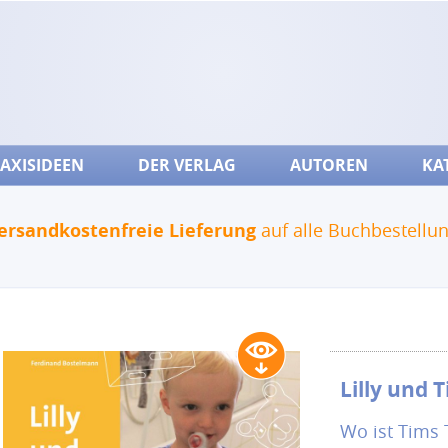
AXISIDEEN
DER VERLAG
AUTOREN
KA
ersandkostenfreie Lieferung
auf alle Buchbestellu
Lilly und 
Wo ist Tims 