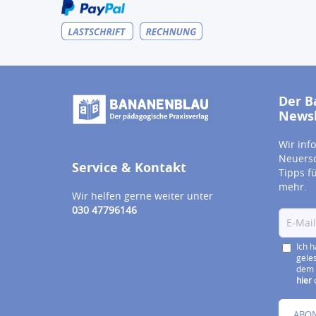
Der B
Newsl
Wir inf
Neuersc
Service & Kontakt
Tipps f
mehr.
Wir helfen gerne weiter unter
030 47796146
Ich 
gele
dem 
hier
o
ABO