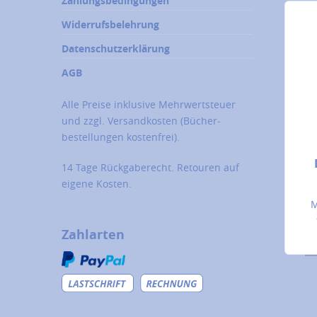
Zahlungsbedingungen
Widerrufsbelehrung
Datenschutzerklärung
AGB
Alle Preise inklusive Mehrwertsteuer
und zzgl.
Versandkosten
(Bücher­
bestellungen kostenfrei).
14 Tage Rückgaberecht. Retouren auf
eigene Kosten.
M
Zahlarten