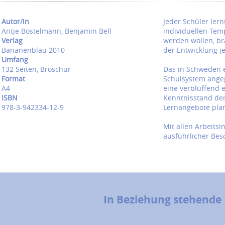
Autor/in
Jeder Schüler ler
Antje Bostelmann, Benjamin Bell
individuellen Tem
Verlag
werden wollen, br
Bananenblau 2010
der Entwicklung je
Umfang
132 Seiten, Broschur
Das in Schweden e
Format
Schulsystem angep
A4
eine verblüffend 
ISBN
Kenntnisstand der
978-3-942334-12-9
Lernangebote pla
Mit allen Arbeitsi
ausführlicher Bes
In Beziehung stehende