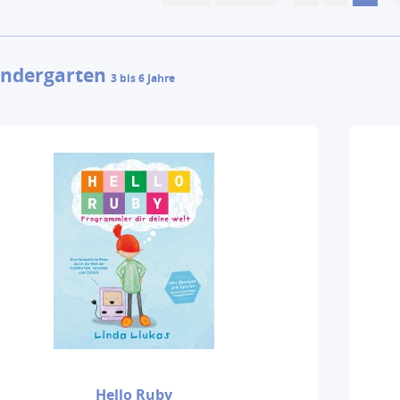
indergarten
3 bis 6 Jahre
Hello Ruby