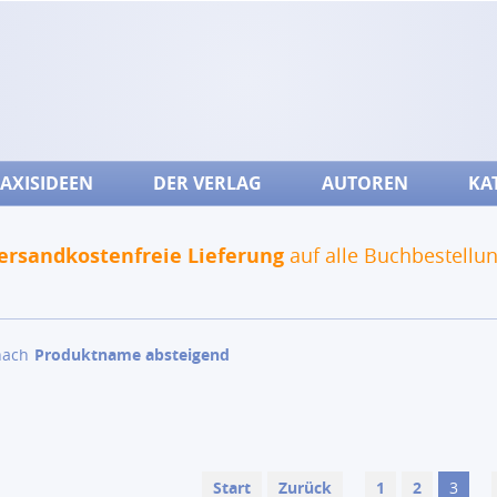
AXISIDEEN
DER VERLAG
AUTOREN
KA
ersandkostenfreie Lieferung
auf alle Buchbestellu
nach
Produktname absteigend
Start
Zurück
1
2
3