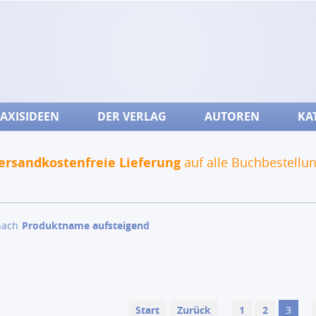
AXISIDEEN
DER VERLAG
AUTOREN
KA
ersandkostenfreie Lieferung
auf alle Buchbestellu
nach
Produktname aufsteigend
Start
Zurück
1
2
3