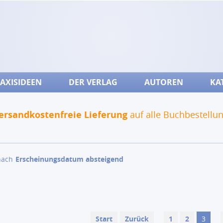
AXISIDEEN
DER VERLAG
AUTOREN
KA
ersandkostenfreie Lieferung
auf alle Buchbestellu
nach
Erscheinungsdatum absteigend
Start
Zurück
1
2
3